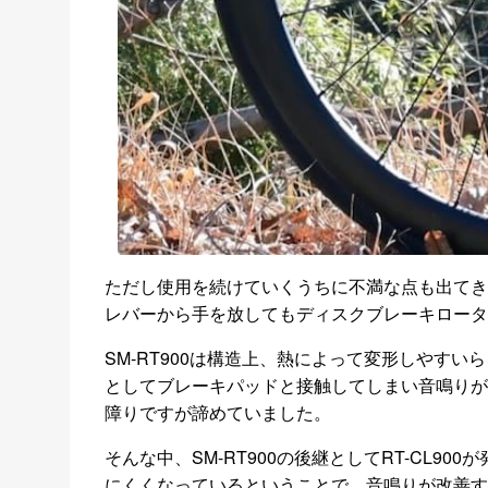
ただし使用を続けていくうちに不満な点も出てき
レバーから手を放してもディスクブレーキロータ
SM-RT900は構造上、熱によって変形しやす
としてブレーキパッドと接触してしまい音鳴りが
障りですが諦めていました。
そんな中、SM-RT900の後継としてRT-CL90
にくくなっているということで、音鳴りが改善す