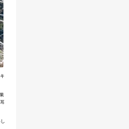
キ
果
耳
形し