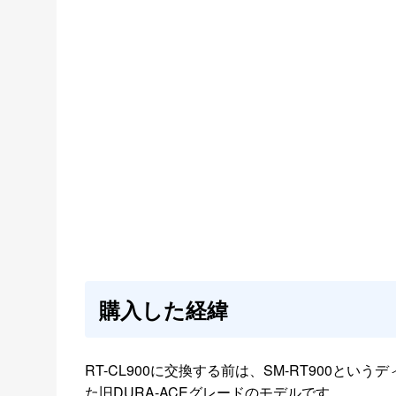
購入した経緯
RT-CL900に交換する前は、SM-RT900
た旧DURA-ACEグレードのモデルです。